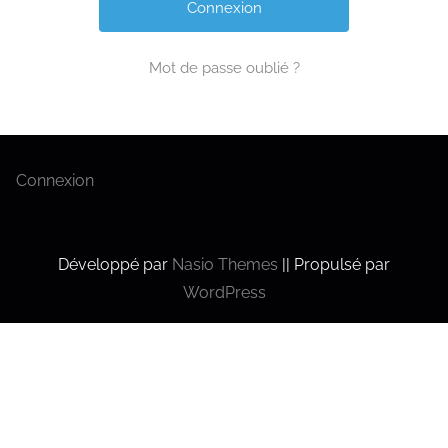
Mot de passe oublié ?
Connexion
Développé par
Nasio Themes
||
Propulsé par
WordPress